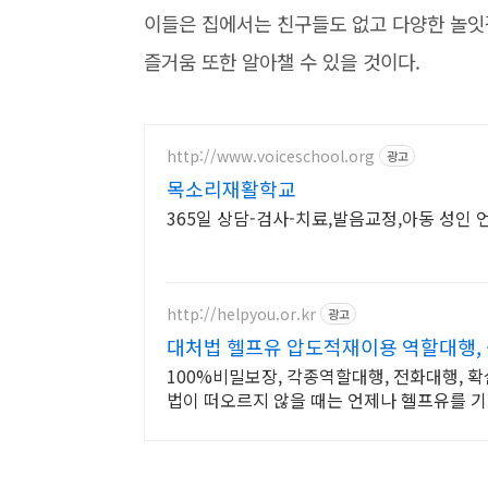
이들은 집에서는 친구들도 없고 다양한 놀잇
즐거움 또한 알아챌 수 있을 것이다.
http://www.voiceschool.org
광고
목소리재활학교
365일 상담-검사-치료,발음교정,아동 성인
http://helpyou.or.kr
광고
대처법 헬프유 압도적재이용 역할대행,
100%비밀보장, 각종역할대행, 전화대행, 확
법이 떠오르지 않을 때는 언제나 헬프유를 