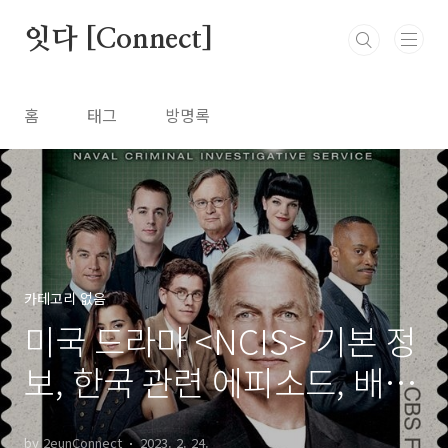
본문 바로가기
잇다 [Connect]
홈
태그
방명록
카테고리 없음
미국 드라마 <NCIS> 기본 정
보, 한국 관련 에피소드, 배우
리로이 제스로 깁스
by 2eunConnect
2023. 2. 24.