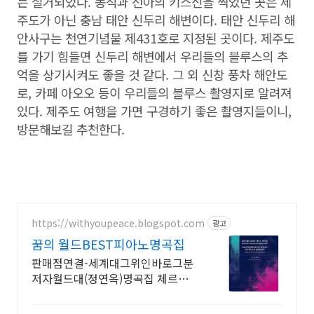
는 철거되었다. 동석과 선아의 키스신을 찍었던 곳은 제
주도가 아닌 충남 태안 신두리 해변이다. 태안 신두리 해
안사구는 천연기념물 제431호로 지정된 곳이다. 제주도
를 가기 힘들면 신두리 해변에서 우리들의 블루스의 추
억을 상기시켜도 좋을 것 같다. 그 외 신창 풍차 해안도
로, 카페 아오오 등이 우리들의 블루스 촬영지로 알려져
있다. 제주도 여행을 가면 구경하기 좋은 촬영지들이니,
방문해보길 추천한다.
https://withyoupeace.blogspot.com
광고
꿈의 월드BEST피아노명곡집
판매점연결-세계대그위인바로그분
저자월드대(정연옥)명곡집 체르니
30&40하농병행악보집