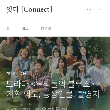
본문 바로가기
잇다 [Connect]
홈
태그
방명록
카테고리 없음
드라마 <우리들의 블루스>
기획 의도, 등장인물, 촬영지
by 2eunConnect
2023. 2. 24.