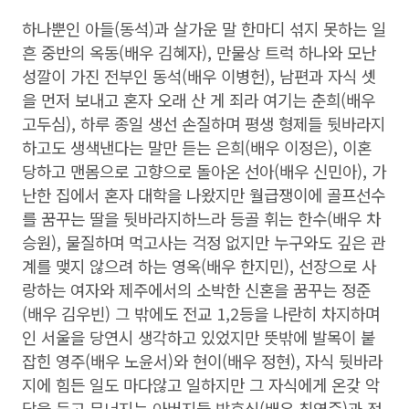
하나뿐인 아들(동석)과 살가운 말 한마디 섞지 못하는 일
흔 중반의 옥동(배우 김혜자), 만물상 트럭 하나와 모난
성깔이 가진 전부인 동석(배우 이병헌), 남편과 자식 셋
을 먼저 보내고 혼자 오래 산 게 죄라 여기는 춘희(배우
고두심), 하루 종일 생선 손질하며 평생 형제들 뒷바라지
하고도 생색낸다는 말만 듣는 은희(배우 이정은), 이혼
당하고 맨몸으로 고향으로 돌아온 선아(배우 신민아), 가
난한 집에서 혼자 대학을 나왔지만 월급쟁이에 골프선수
를 꿈꾸는 딸을 뒷바라지하느라 등골 휘는 한수(배우 차
승원), 물질하며 먹고사는 걱정 없지만 누구와도 깊은 관
계를 맺지 않으려 하는 영옥(배우 한지민), 선장으로 사
랑하는 여자와 제주에서의 소박한 신혼을 꿈꾸는 정준
(배우 김우빈) 그 밖에도 전교 1,2등을 나란히 차지하며
인 서울을 당연시 생각하고 있었지만 뜻밖에 발목이 붙
잡힌 영주(배우 노윤서)와 현이(배우 정현), 자식 뒷바라
지에 힘든 일도 마다않고 일하지만 그 자식에게 온갖 악
담을 듣고 무너지는 아버지들 방호식(배우 최영준)과 정